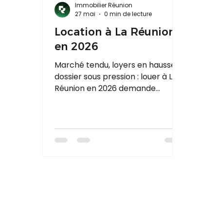
Immobilier Réunion
27 mai
0 min de lecture
Location à La Réunion
en 2026
Marché tendu, loyers en hausse,
dossier sous pression : louer à La
Réunion en 2026 demande
méthode et réactivité. Notre
guide fait le point sur les loyers
par zone, les démarches, vos
droits de locataire et les
meilleures sources d'annonces
locales. Pour les propriétaires
bailleurs, on aborde aussi la
rentabilité après la fin du Pinel
outre-mer.