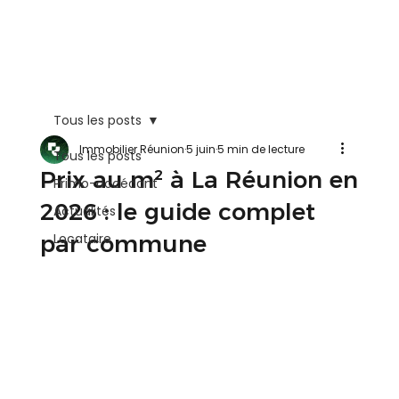
Tous les posts
Immobilier Réunion
5 juin
5 min de lecture
Tous les posts
Prix au m² à La Réunion en
Primo-accédant
2026 : le guide complet
Actualités
par commune
Locataire